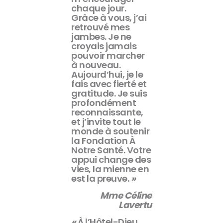
chaque jour.
Grâce à vous, j’ai
retrouvé mes
jambes. Je ne
croyais jamais
pouvoir marcher
à nouveau.
Aujourd’hui, je le
fais avec fierté et
gratitude. Je suis
profondément
reconnaissante,
et j’invite tout le
monde
à soutenir
la Fondation À
Notre Santé. Votre
appui
change des
vies, la mienne en
est la preuve.
»
Mme Céline
Lavertu
«
À l’Hôtel-Dieu